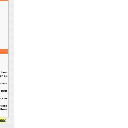
s bon.
ler ou
dement
l peut
urs ne
e sera
librer
onse