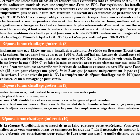
 et votre chaudière fioul au cas où les températures extérieures sont en-dessous de 0°C / -5
ur des radiateurs standards avec une température d'eau de 45°C. Par expérience, les install
ucoup d'installateurs dimensionnent les radiateurs avec une surpuissance), donc peut-être po
empératures plus basses. Faites très attention au niveau des coefficients de performance
 le sigle "EUROVENT" sera comparable, car énoncé pour des températures sources chaudes et f
de (extérieure) à une température élevée et plus la source chaude est basse, meilleur est 
a géothermie à forage vertical est certainement la plus intéressante d'un point de vue ther
es à l'horizontale, il faut avoir la surface de terrain suffisante et oublier le verger. Ne suc
ns des conditions de chauffage soit (eau source froide (5°C/0°C entrée sortie forage) et 
côté chauffage). Même fabriqué à LOURDES, ceci n'est pas confirmé par EUROVENT.
Réponse forum chauffage géothermie (8)
n implantant une pac 12Kw sur mon installation existante. Je réside en Bretagne (Brest) da
 la cuisson. Au propane j'en avais pour 1200 €. Aujourd'hui ma facture de chauffage s'é
ont toujours sur le propane, mais avec une cuve de 900 Kg j'ai le temps de voir venir. Etan
oulu me livrer la pac (4500 €) et faire la mise en service après raccordement par mes soins (
 eau / eau sur puit, est raccordée sur le réseau de radiateur existant en parallèle avec l'an
née (15 jours pour changer une pièce). Voici 2 ans que je tourne uniquement sur la pac et j
a surface. L'eau arrive du puit à 13°. La température de départ chauffage est de 40° (son
ien isolée. Si mon témoignage peut servir.
Réponse forum chauffage géothermie (9)
ntes. A mon avis, c'est réalisable en empruntant une autre piste :
, le plus efficace : toiture, murs.
aller une VMC double flux et encore mieux avec échangeur et puit canadien.
 encore tout mis en oeuvre. Mais avec le thermostat de la chaudière fioul sur 5, ça passe po
dans le séjour en complément, et ça marche pour des températures négatives. Sinon solutions
Réponse forum chauffage géothermie (10)
de la réponse 8. Félicitations et merci de nous faire partager votre expérience. Vous avez
rmalités avez-vous entrepris avant de commencer les travaux ? Est-il nécessaire de mesurer le
saire d'obtenir des autorisations pour puiser de l'eau pour une pac ? A quelle distance du po