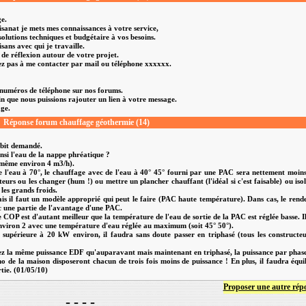
ge.
isanat je mets mes connaissances à votre service,
 solutions techniques et budgétaire à vos besoins.
sans avec qui je travaille.
 de réflexion autour de votre projet.
tez pas à me contacter par mail ou téléphone xxxxxx.
s numéros de téléphone sur nos forums.
in que nous puissions rajouter un lien à votre message.
ge.
Réponse forum chauffage géothermie (14)
débit demandé.
insi l'eau de la nappe phréatique ?
n même environ 4 m3/h).
de l'eau à 70°, le chauffage avec de l'eau à 40° 45° fourni par une PAC sera nettement moin
urs ou les changer (hum !) ou mettre un plancher chauffant (l'idéal si c'est faisable) ou iso
les grands froids.
is il faut un modèle approprié qui peut le faire (PAC haute température). Dans cas, le ren
 une partie de l'avantage d'une PAC.
P est d'autant meilleur que la température de l'eau de sortie de la PAC est réglée basse. I
 environ 2 avec une température d'eau réglée au maximum (soit 45° 50°).
 supérieure à 20 kW environ, il faudra sans doute passer en triphasé (tous les constructe
rdez la même puissance EDF qu'auparavant mais maintenant en triphasé, la puissance par phas
ono de la maison disposeront chacun de trois fois moins de puissance ! En plus, il faudra équi
tie. (01/05/10)
Proposer une autre rép
- - - -