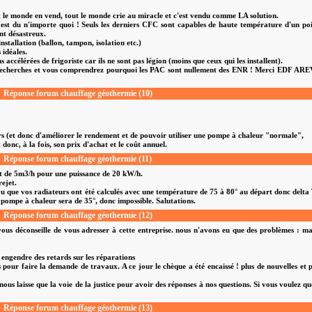
 le monde en vend, tout le monde crie au miracle et c'est vendu comme LA solution.
c'est du n'importe quoi ! Seuls les derniers CFC sont capables de haute température d'un po
nt désastreux.
installation (ballon, tampon, isolation etc.)
idéales.
 accélérées de frigoriste car ils ne sont pas légion (moins que ceux qui les installent).
s recherches et vous comprendrez pourquoi les PAC sont nullement des ENR ! Merci EDF AR
Réponse forum chauffage géothermie (10)
rs (et donc d'améliorer le rendement et de pouvoir utiliser une pompe à chaleur "normale",
donc, à la fois, son prix d'achat et le coût annuel.
Réponse forum chauffage géothermie (11)
t de 5m3/h pour une puissance de 20 kW/h.
ejet.
 que vos radiateurs ont été calculés avec une température de 75 à 80° au départ donc delta
la pompe à chaleur sera de 35°, donc impossible. Salutations.
Réponse forum chauffage géothermie (12)
us déconseille de vous adresser à cette entreprise. nous n'avons eu que des problèmes : m
 engendre des retards sur les réparations
 pour faire la demande de travaux. A ce jour le chèque a été encaissé ! plus de nouvelles et 
 nous laisse que la voie de la justice pour avoir des réponses à nos questions. Si vous voulez qu
Réponse forum chauffage géothermie (13)