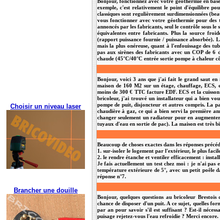
Bonjour, fonctionnez avec votre géothermie en base,
exemple, c'est relativement le point d'équilibre po
classiques sont regulièrement surdimensionnées (bea
vous fonctionner avec votre géothermie pour des t
annoncés par les fabricants, seul le contrôle sous
équivalentes entre fabricants. Plus la source froi
(rapport puissance fournie / puissance absorbée). L
mais la plus onéreuse, quant à l'enfouissage des tub
pas aux sirènes des fabricants avec un COP de 6 da
chaude (45°C/40°C entrée sortie pompe à chaleur 
Bonjour, voici 3 ans que j'ai fait le grand saut e
maison de 160 M2 sur un étage, chauffage, ECS, et
moins de 300 € TTC facture EDF. ECS et la cuisson s
bricoleur, j'ai trouvé un installateur qui a bien v
pompe de puit, disjoncteur et autres compris. La pac
Choisir un niveau laser
chaudière à gaz, ce qui a bien servi la première an
changer seulement un radiateur pour en augmenter l
tuyaux d'eau en sortie de pac). La maison est très b
Beaucoup de choses exactes dans les réponses précéde
1. sur-isoler le logement par l'extérieur, le plus facile
2. le rendre étanche et ventiler efficacement : inst
Je fais actuellement un test chez moi : je n'ai pas
température extérieure de 5°, avec un petit poêle 
réponse n°7.
Brancher une douille
Bonjour, quelques questions au bricoleur Brestois 
chance de disposer d'un puit. A ce sujet, quelles fo
par an pour savoir s'il est suffisant ? Est-il néces
puisage rejetez-vous l'eau refroidie ? Merci encore.