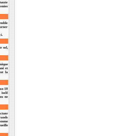
haute
nomies
semble
ourner
i.
e sol,
rmique
nné et
nt la
ron 10
isolé
eau ne
ectuer
grands
somme
eille