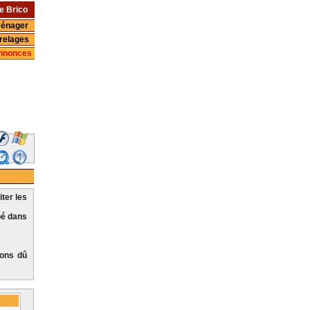
e Brico
ménager
relages
Annonces
iter les
pé dans
vons dû