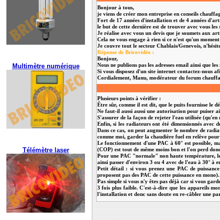
Bonjour à tous,
je viens de créer mon entreprise en conseils chauffa
Fort de 17 années d'installation et de 4 années d'art
le but de cette dernière est de trouver avec vous les
Je réalise avec vous un devis que je soumets aux arti
Cela ne vous engage à rien si ce n'est qu'un moment
Je couvre tout le secteur Chablais/Genevois, n'hési
Réponse de Bricovidéo :
Bonjour,
Multimètre numérique
Nous ne publions pas les adresses email ainsi que le
Si vous disposez d'un site internet contactez-nous af
Cordialement, Manu, modérateur du forum chauffa
Plusieurs points à vérifier :
Être sûr, comme il est dit, que le puits fournisse le 
Ne faut-il aussi aussi une autorisation pour puiser a
S'assurer de la façon de rejeter l'eau utilisée (qu'e
Enfin, si les radiateurs ont été dimensionnés avec 
Dans ce cas, on peut augmenter le nombre de radiate
comme moi, garder la chaudière fuel en relève pour 
Le fonctionnement d'une PAC à 60° est possible, ma
Télémètre laser
(COP) est tout de même moins bon et l'on perd donc
Pour une PAC "normale" non haute température, le CO
ainsi passer d'environ 3 ou 4 avec de l'eau à 30° à
Petit détail : si vous prenez une PAC de puissance
proposent pas des PAC de cette puissance en mono).
Pas simple si vous n'y êtes pas déjà car si vous ga
3 fois plus faible. C'est-à-dire que les appareils m
l'installation et donc sans doute en re-câbler une par