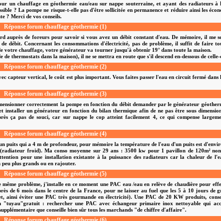
our un chauffage en géothermie eau/eau sur nappe souterraine, et ayant des radiateurs à 
ible ? La pompe ne risque-t-elle pas d'être sollicitée en permanence et réduire ainsi les éco
e ? Merci de vos conseils.
Réponse forum chauffage géothermie (1)
rd auprès de foreurs pour savoir si vous avez un débit constant d'eau. De mémoire, il me 
de débit. Concernant les consommations d'électricité, pas de problème, il suffit de faire t
 de votre chauffage, votre générateur va tourner jusqu'à obtenir 19° dans toute la maison.
e de thermostats dans la maison), il ne se mettra en route que s'il descend en-dessous de celle-c
Réponse forum chauffage géothermie (2)
capteur vertical, le coût est plus important. Vous faites passer l'eau en circuit fermé dans l
Réponse forum chauffage géothermie (3)
e dimensionner correctement la pompe en fonction du débit demander par le générateur géothe
et installer un générateur en fonction du bilan thermique afin de ne pas être sous dimensio
ès ça pas de souci, car sur nappe le cop atteint facilement 4, ce qui compense largeme
Réponse forum chauffage géothermie (4)
n puits qui a 4 m de profondeur, pour mémoire la température de l'eau d'un puits est d'envi
e (radiateur froid). Ma conso moyenne sur 29 ans : 3500 kw pour 1 pavillon de 120m² non 
 attention pour une installation existante à la puissance des radiateurs car la chaleur de l'
n peu plus grands ou en rajouter.
Réponse forum chauffage géothermie (5)
e même problème, j'installe en ce moment une PAC eau /eau en relève de chaudière pour eff
rès de 6 mois dans le centre de la France, pour ne laisser au fuel que les 5 à 10 jours de 
et, ainsi éviter une PAC très gourmande en électricité). Une PAC de 20 KW produits, con
n "tuyau"gratuit : rechercher une PAC avec échangeur primaire inox nettoyable qui accu
upplémentaire que conseille bien sûr tous les marchands "de chiffre d'affaire".
Réponse forum chauffage géothermie (6)