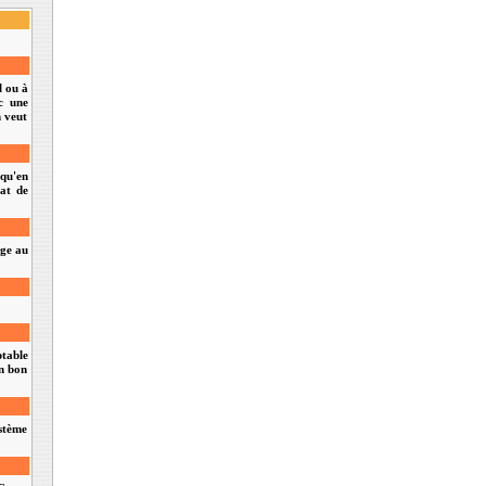
l ou à
c une
n veut
 qu'en
tat de
age au
ptable
on bon
ystème