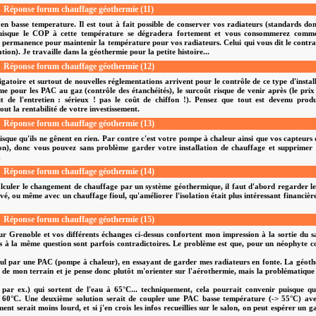
Réponse forum chauffage géothermie (11)
 en basse temperature. Il est tout à fait possible de conserver vos radiateurs (standards do
 Puisque le COP à cette température se dégradera fortement et vous consommerez comm
en permanence pour maintenir la température pour vos radiateurs. Celui qui vous dit le contra
n). Je travaille dans la géothermie pour la petite histoire...
Réponse forum chauffage géothermie (12)
gatoire et surtout de nouvelles réglementations arrivent pour le contrôle de ce type d'instal
e pour les PAC au gaz (contrôle des étanchéités), le surcoût risque de venir après (le prix
ût de l'entretien : sérieux ! pas le coût de chiffon !). Pensez que tout est devenu prod
t la rentabilité de votre investissement.
Réponse forum chauffage géothermie (13)
sque qu'ils ne gênent en rien. Par contre c'est votre pompe à chaleur ainsi que vos capteurs 
on), donc vous pouvez sans problème garder votre installation de chauffage et supprimer
.
Réponse forum chauffage géothermie (14)
lculer le changement de chauffage par un système géothermique, il faut d'abord regarder le
rrivé, ou même avec un chauffage fioul, qu'améliorer l'isolation était plus intéressant financiè
Réponse forum chauffage géothermie (15)
ur Grenoble et vos différents échanges ci-dessus confortent mon impression à la sortie du s
onses à la même question sont parfois contradictoires. Le problème est que, pour un néophyte
ul par une PAC (pompe à chaleur), en essayant de garder mes radiateurs en fonte. La géot
u de mon terrain et je pense donc plutôt m'orienter sur l'aérothermie, mais la problématique
ar ex.) qui sortent de l'eau à 65°C... techniquement, cela pourrait convenir puisque q
de 60°C. Une deuxième solution serait de coupler une PAC basse température (-> 55°C) av
ent serait moins lourd, et si j'en crois les infos recueillies sur le salon, on peut espérer un g