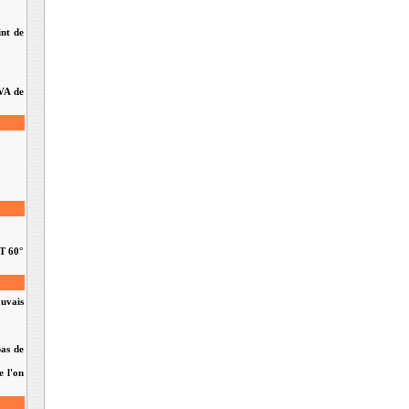
int de
EVA de
 T 60°
auvais
pas de
e l'on