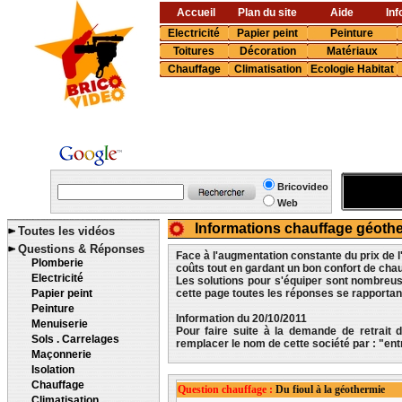
Accueil
Plan du site
Aide
Inf
Electricité
Papier peint
Peinture
Toitures
Décoration
Matériaux
Chauffage
Climatisation
Ecologie Habitat
Bricovideo
Web
Informations chauffage géoth
Toutes les vidéos
Questions & Réponses
Face à l'augmentation constante du prix de l'
Plomberie
coûts tout en gardant un bon confort de chau
Electricité
Les solutions pour s'équiper sont nombreus
Papier peint
cette page toutes les réponses se rapportant
Peinture
Information du 20/10/2011
Menuiserie
Pour faire suite à la demande de retrait
Sols . Carrelages
remplacer le nom de cette société par : "en
Maçonnerie
Isolation
Chauffage
Question chauffage :
Du fioul à la géothermie
Climatisation