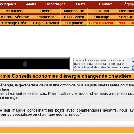
os légales
Salons
Reportages
Liens
Contact
L'équip
Menuiserie
Divers
Maçonnerie
Isolation
Electro
Alarme·Sécurité
Plomberie
Hi-Fi · vidéo
Outillage
Sols·Car
Bricolage Créatif
Litiges Travaux
Téléphonie
C'est Nouveau
Petites 
Toutes les vidéos sont disponibles
dans les quatre formats principaux :
Aide à l'installation des lecteurs vidéos
ermie Conseils économies d'énergie changer de chaudière
énergie, la géothermie devient une option de plus en plus intéressante pour lim
ffage.
es et varient selon les cas. Pour faciliter vos recherches nous avons regrou
 à ce sujet.
 de leur marque concernant les posts avec commentaires négatifs, nous a
treprise spécialisée en chauffage géothermique"