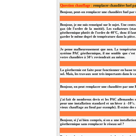
Question chauffage :
remplacer chaudière fuel p
Bonjour, peut-on remplacer une chaudière fuel par un
Bonjour, je me suis renseigné sur le sujet. Une cen
gaz (de l'ordre de la moitié). Les radiateurs (s
géothermique plutôt de l'ordre de 40°C, donc il faut
garder le même degré de température dans la pièce
Je pense malheureusement que non. La température d
système PAC géothermique, il me semble que c'est 
votre chaudière à 50°c reviendrait au même.
La géothermie est faite pour fonctionner en basse t
sol. Mais, les travaux sont trés importants dans le 
Bonjour, on peut remplacer une chaudière par une 
j'ai fait de nombreux devis et les PAC allemandes on
pour une installation standard et un hiver à -10°c. 
vieux chauffage au fioul par exemple). Il existe des
Bonjour, si j'ai bien compris, si on a une installat
géothermique sans remplacer le réseau sol ?