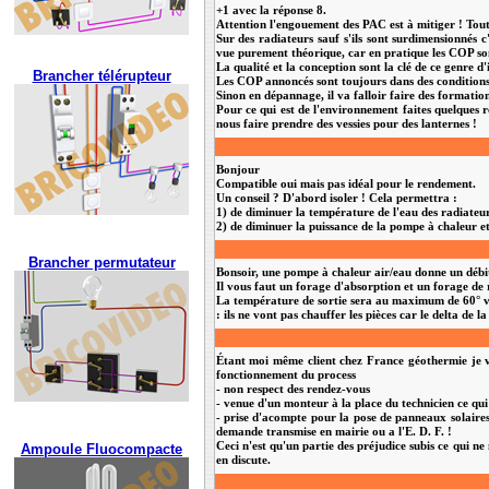
+1 avec la réponse 8.
Attention l'engouement des PAC est à mitiger ! Tout
Sur des radiateurs sauf s'ils sont surdimensionnés 
vue purement théorique, car en pratique les COP so
La qualité et la conception sont la clé de ce genre d'
Brancher télérupteur
Les COP annoncés sont toujours dans des conditions 
Sinon en dépannage, il va falloir faire des formations
Pour ce qui est de l'environnement faites quelque
nous faire prendre des vessies pour des lanternes !
Bonjour
Compatible oui mais pas idéal pour le rendement.
Un conseil ? D'abord isoler ! Cela permettra :
1) de diminuer la température de l'eau des radiateu
2) de diminuer la puissance de la pompe à chaleur et 
Brancher permutateur
Bonsoir, une pompe à chaleur air/eau donne un débi
Il vous faut un forage d'absorption et un forage de r
La température de sortie sera au maximum de 60° vu
: ils ne vont pas chauffer les pièces car le delta de 
Étant moi même client chez France géothermie je vo
fonctionnement du process
- non respect des rendez-vous
- venue d'un monteur à la place du technicien ce qui
- prise d'acompte pour la pose de panneaux solaires
demande transmise en mairie ou a l'E. D. F. !
Ceci n'est qu'un partie des préjudice subis ce qui ne
Ampoule Fluocompacte
en discute.