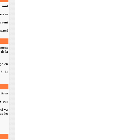
 sont
e s'en
savent
 passé
rement
 de la
age en
93. Je
tions
nt pas
-ci va
as les