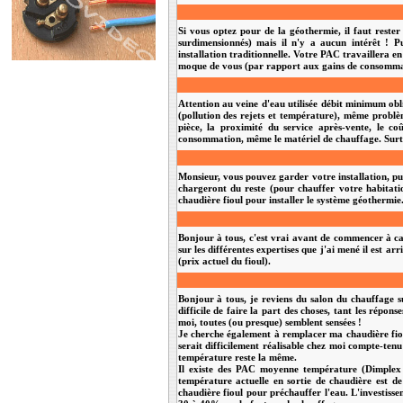
Si vous optez pour de la géothermie, il faut rester
surdimensionnés) mais il n'y a aucun intérêt !
installation traditionnelle. Votre PAC travaillera 
moque de vous (par rapport aux gains de consommatio
Attention au veine d'eau utilisée débit minimum obli
(pollution des rejets et température), même problèm
pièce, la proximité du service après-vente, le co
consommation, même le matériel de chauffage. Surtou
Monsieur, vous pouvez garder votre installation, pui
chargeront du reste (pour chauffer votre habitati
chaudière fioul pour installer le système géothermie
Bonjour à tous, c'est vrai avant de commencer à ca
sur les différentes expertises que j'ai mené il est a
(prix actuel du fioul).
Bonjour à tous, je reviens du salon du chauffage s
difficile de faire la part des choses, tant les rép
moi, toutes (ou presque) semblent sensées !
Je cherche également à remplacer ma chaudière fio
serait difficilement réalisable chez moi compte-ten
température reste la même.
Il existe des PAC moyenne température (Dimplex p
température actuelle en sortie de chaudière est 
chaudière fioul pour préchauffer l'eau. L'investissem