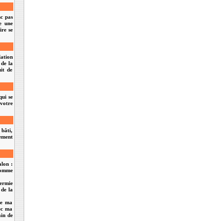
nc pas
e une
ire se
lation
 de la
uit de
qui se
 votre
 bâti,
rement
alon :
 comme
hermie
 de la
ue ma
ec ma
ain de