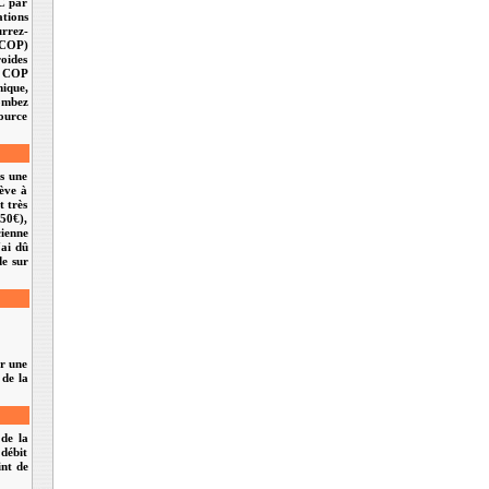
°C par
ations
urrez-
 (COP)
roides
le COP
mique,
combez
source
ns une
lève à
t très
350€),
cienne
'ai dû
de sur
ur une
 de la
 de la
 débit
int de