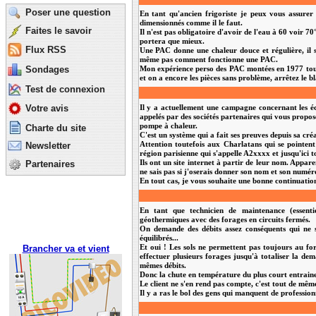
Poser une question
En tant qu'ancien frigoriste je peux vous assure
dimensionnés comme il le faut.
Faites le savoir
Il n'est pas obligatoire d'avoir de l'eau à 60 voir 
portera que mieux.
Flux RSS
Une PAC donne une chaleur douce et régulière, il s
même pas comment fonctionne une PAC.
Sondages
Mon expérience perso des PAC montées en 1977 tourne
et on a encore les pièces sans problème, arrêtez le b
Test de connexion
Votre avis
Il y a actuellement une campagne concernant les é
appelés par des sociétés partenaires qui vous propo
pompe à chaleur.
Charte du site
C'est un système qui a fait ses preuves depuis sa cré
Newsletter
Attention toutefois aux Charlatans qui se pointent
région parisienne qui s'appelle A2xxxx et jusqu'ici t
Partenaires
Ils ont un site internet à partir de leur nom. Appare
ne sais pas si j'oserais donner son nom et son numéro
En tout cas, je vous souhaite une bonne continuation
En tant que technicien de maintenance (essentie
géothermiques avec des forages en circuits fermés.
On demande des débits assez conséquents qui ne so
équilibrés...
Brancher va et vient
Et oui ! Les sols ne permettent pas toujours au f
effectuer plusieurs forages jusqu'à totaliser la d
mêmes débits.
Donc la chute en température du plus court entrain
Le client ne s'en rend pas compte, c'est tout de mêm
Il y a ras le bol des gens qui manquent de profession