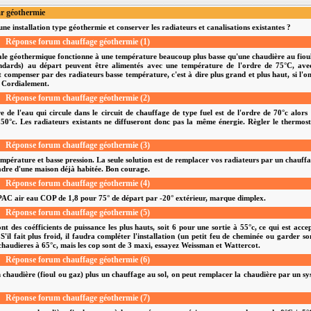
ar géothermie
e installation type géothermie et conserver les radiateurs et canalisations existantes ?
Réponse forum chauffage géothermie (1)
trale géothermique fonctionne à une température beaucoup plus basse qu'une chaudière au fiou
tandards) au départ peuvent être alimentés avec une température de l'ordre de 75°C, ave
 compenser par des radiateurs basse température, c'est à dire plus grand et plus haut, si l'o
. Cordialement.
Réponse forum chauffage géothermie (2)
e l'eau qui circule dans le circuit de chauffage de type fuel est de l'ordre de 70°c alors
50°c. Les radiateurs existants ne diffuseront donc pas la même énergie. Règler le thermos
Réponse forum chauffage géothermie (3)
empérature et basse pression. La seule solution est de remplacer vos radiateurs par un chauff
cadre d'une maison déjà habitée. Bon courage.
Réponse forum chauffage géothermie (4)
PAC air eau COP de 1,8 pour 75° de départ par -20° extérieur, marque dimplex.
Réponse forum chauffage géothermie (5)
t des coéfficients de puissance les plus hauts, soit 6 pour une sortie à 55°c, ce qui est acce
S'il fait plus froid, il faudra compléter l'installation (un petit feu de cheminée ou garder s
 chaudieres à 65°c, mais les cop sont de 3 maxi, essayez Weissman et Wattercot.
Réponse forum chauffage géothermie (6)
ion chaudière (fioul ou gaz) plus un chauffage au sol, on peut remplacer la chaudière par un s
Réponse forum chauffage géothermie (7)