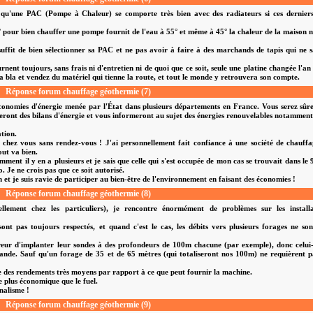
r qu'une PAC (Pompe à Chaleur) se comporte très bien avec des radiateurs si ces derniers
70° pour bien chauffer une pompe fournit de l'eau à 55° et même à 45° la chaleur de la maison n
uffit de bien sélectionner sa PAC et ne pas avoir à faire à des marchands de tapis qui ne 
nt toujours, sans frais ni d'entretien ni de quoi que ce soit, seule une platine changée l'an
la bla et vendez du matériel qui tienne la route, et tout le monde y retrouvera son compte.
Réponse forum chauffage géothermie (7)
conomies d'énergie menée par l'État dans plusieurs départements en France. Vous serez sû
seront des bilans d'énergie et vous informeront au sujet des énergies renouvelables notamment
ation.
 chez vous sans rendez-vous ! J'ai personnellement fait confiance à une société de chauff
out va bien.
mment il y en a plusieurs et je sais que celle qui s'est occupée de mon cas se trouvait dans le 
. Je ne crois pas que ce soit autorisé.
 et je suis ravie de participer au bien-être de l'environnement en faisant des économies !
Réponse forum chauffage géothermie (8)
llement chez les particuliers), je rencontre énormément de problèmes sur les installa
nt pas toujours respectés, et quand c'est le cas, les débits vers plusieurs forages ne so
oreur d'implanter leur sondes à des profondeurs de 100m chacune (par exemple), donc celui
emande. Sauf qu'un forage de 35 et de 65 mètres (qui totaliseront nos 100m) ne requièrent p
e des rendements très moyens par rapport à ce que peut fournir la machine.
e plus économique que le fuel.
nalisme !
Réponse forum chauffage géothermie (9)