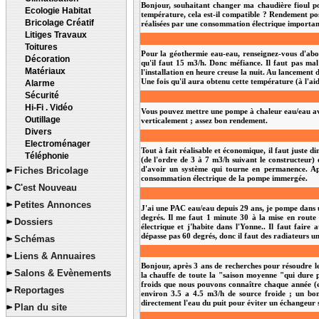
Bonjour, souhaitant changer ma chaudière fioul p
Ecologie Habitat
température, cela est-il compatible ? Rendement poss
Bricolage Créatif
réalisées par une consommation électrique important
Litiges Travaux
Toitures
Pour la géothermie eau-eau, renseignez-vous d'abo
Décoration
qu'il faut 15 m3/h. Donc méfiance. Il faut pas mal 
Matériaux
l'installation en heure creuse la nuit. Au lancement
Une fois qu'il aura obtenu cette température (à l'aid
Alarme
Sécurité
Hi-Fi . Vidéo
Vous pouvez mettre une pompe à chaleur eau/eau avec 
Outillage
verticalement ; assez bon rendement.
Divers
Electroménager
Tout à fait réalisable et économique, il faut just
Téléphonie
(de l'ordre de 3 à 7 m3/h suivant le constructeur) 
Fiches Bricolage
d'avoir un système qui tourne en permanence. Apr
consommation électrique de la pompe immergée.
C'est Nouveau
Petites Annonces
J'ai une PAC eau/eau depuis 29 ans, je pompe dans u
degrés. Il me faut 1 minute 30 à la mise en rout
Dossiers
électrique et j'habite dans l'Yonne.. Il faut faire
dépasse pas 60 degrés, donc il faut des radiateurs u
Schémas
Liens & Annuaires
Bonjour, après 3 ans de recherches pour résoudre l
Salons & Evènements
la chauffe de toute la "saison moyenne "qui dure p
froids que nous pouvons connaître chaque année (
Reportages
environ 3.5 a 4.5 m3/h de source froide ; un bo
directement l'eau du puit pour éviter un échangeur s
Plan du site